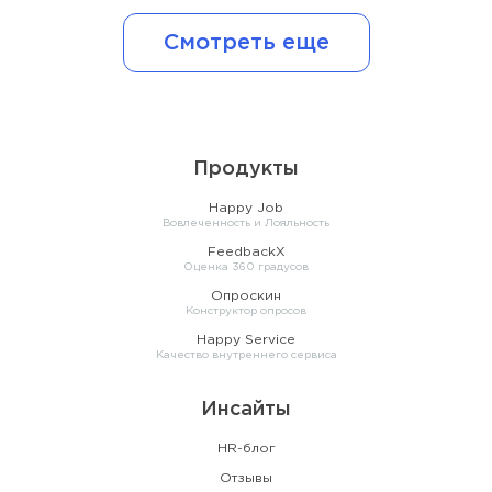
Смотреть еще
Продукты
Happy Job
Вовлеченность и Лояльность
FeedbackX
Оценка 360 градусов
Опроскин
Конструктор опросов
Happy Service
Качество внутреннего сервиса
Инсайты
HR-блог
Отзывы