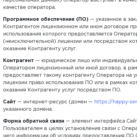
персональных данных) Оператор выступает в качес
качестве оператора.
Программное обеспечение (ПО)
— указанное в за
Контрагентом лицензионном или ином договоре пр
использования которого предоставляется Операто
(неисключительной) лицензии или посредством ко
оказание Контрагенту услуг.
Контрагент
— юридическое лицо или индивидуаль
Оператором лицензионный или иной договор, в ра
предоставляет такому контрагенту Оператора на у
лицензии право использования ПО или в рамках к
оказания Контрагенту услуг посредством ПО.
Сайт
— интернет-ресурс (домен —
https://happy-ser
указанного домена.
Форма обратной связи
— элемент интерфейса Сайт
Пользователем в целях установления связи с Опер
него информации об условиях предоставления ПО 