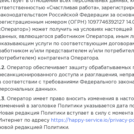
действует в отношении всех персональных данных, 
ответственностью «Счастливая работа», зарегистрир
законодательством Российской Федерации за основ
регистрационным номером (ОГРН) 1097746392127 14.0
«Оператор») может получить на условиях настоящей
данных, являющегося работником Оператора, иным 
оказывающим услуги по соответствующим договорам,
работником и/или представителем и/или потребителе
потребителем) контрагента Оператора.
Оператор обеспечивает защиту обрабатываемых 
несанкционированного доступа и разглашения, непр
в соответствии с требованиями Федерального закона
персональных данных».
Оператор имеет право вносить изменения в наст
изменений в заголовке Политики указывается дата п
Новая редакция Политики вступает в силу с момента
Интернет по адресу
https://happy-service.io/privacy-po
новой редакцией Политики.