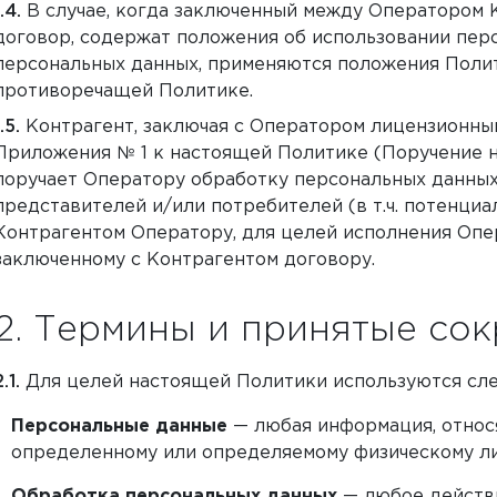
В случае, когда заключенный между Оператором 
договор, содержат положения об использовании пер
персональных данных, применяются положения Полити
противоречащей Политике.
Контрагент, заключая с Оператором лицензионный
Приложения № 1 к настоящей Политике (Поручение н
поручает Оператору обработку персональных данных
представителей и/или потребителей (в т.ч. потенци
Контрагентом Оператору, для целей исполнения Опе
заключенному с Контрагентом договору.
Термины и принятые со
Для целей настоящей Политики используются сл
Персональные данные
— любая информация, относ
определенному или определяемому физическому ли
Обработка персональных данных
— любое действи