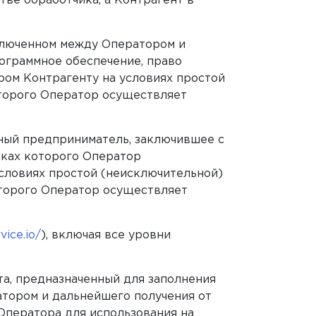
тве обработчика, а Контрагент в
ключенном между Оператором и
ограммное обеспечение, право
ром Контрагенту на условиях простой
торого Оператор осуществляет
ный предприниматель, заключившее с
мках которого Оператор
словиях простой (неисключительной)
оторого Оператор осуществляет
vice.io/
), включая все уровни
а, предназначенный для заполнения
атором и дальнейшего получения от
Оператора для использования на