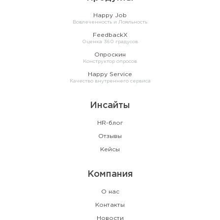
Happy Job
Вовлеченность и Лояльность
FeedbackX
Оценка 360 градусов
Опроскин
Конструктор опросов
Happy Service
Качество внутреннего сервиса
Инсайты
HR-блог
Отзывы
Кейсы
Компания
О нас
Контакты
Новости