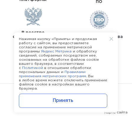
ПО
В реестре
операторов перс.
Стандарты качества
Нажимая кнопку «Принять» и продолжая
данных
работу с сайтом, вы предоставляете
согласие на применение метрической
программы
Яндекс Метрика
и обработку
сведений, собираемых посредством нее,
основанных на обработке файлов cookie
вашего браузера, в соответствии
с
Политикой
в отношении обработки
О команде Happy Job
персональных данных и
Правилами
применения метрических программ
. Вы
в любое время можете отключить применение
файлов cookie в настройках вашего
браузера.
©
2013 - 2026.
Политика конфиденциальности
Принять
Карта сайта