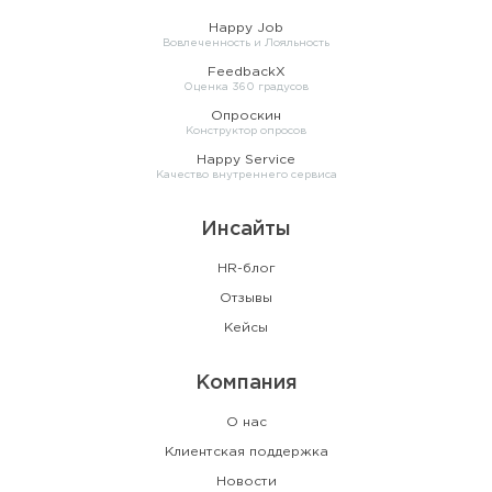
Happy Job
Вовлеченность и Лояльность
FeedbackX
Оценка 360 градусов
Опроскин
Конструктор опросов
Happy Service
Качество внутреннего сервиса
Инсайты
HR-блог
Отзывы
Кейсы
Компания
О нас
Клиентская поддержка
Новости