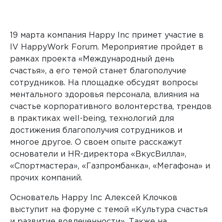
19 марта компания
Happy
Inc
примет участие в
IV
HappyWork
Forum
. Мероприятие пройдет в
рамках проекта «Международный день
счастья», а его темой станет благополучие
сотрудников. На площадке обсудят вопросы
ментального здоровья персонала, влияния на
счастье корпоративного волонтерства, трендов
в практиках
well
-
being
, технологий для
достижения благополучия сотрудников и
многое другое. О своем опыте расскажут
основатели и
HR
-директора «ВкусВилла»,
«Спортмастера», «Газпромбанка», «Мегафона» и
прочих компаний.
Основатель
Happy
Inc
Алексей Клочков
выступит на форуме с темой «Культура счастья
и развитие вовлеченности». Также на