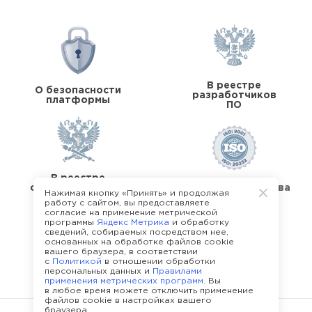
В реестре
О безопасности
разработчиков
платформы
ПО
В реестре
операторов перс.
Стандарты качества
Нажимая кнопку «Принять» и продолжая
данных
работу с сайтом, вы предоставляете
согласие на применение метрической
программы
Яндекс Метрика
и обработку
сведений, собираемых посредством нее,
основанных на обработке файлов cookie
вашего браузера, в соответствии
с
Политикой
в отношении обработки
О команде Happy Job
персональных данных и
Правилами
применения метрических программ
. Вы
в любое время можете отключить применение
файлов cookie в настройках вашего
браузера.