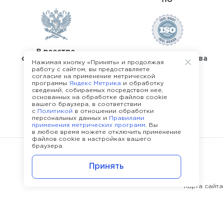
В реестре
операторов перс.
Стандарты качества
Нажимая кнопку «Принять» и продолжая
данных
работу с сайтом, вы предоставляете
согласие на применение метрической
программы
Яндекс Метрика
и обработку
сведений, собираемых посредством нее,
основанных на обработке файлов cookie
вашего браузера, в соответствии
с
Политикой
в отношении обработки
О команде Happy Job
персональных данных и
Правилами
применения метрических программ
. Вы
в любое время можете отключить применение
файлов cookie в настройках вашего
браузера.
©
2013 - 2026.
Политика конфиденциальности
Принять
Карта сайта