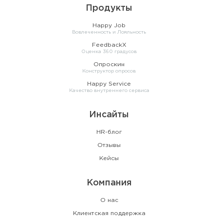
Продукты
Happy Job
Вовлеченность и Лояльность
FeedbackX
Оценка 360 градусов
Опроскин
Конструктор опросов
Happy Service
Качество внутреннего сервиса
Инсайты
HR-блог
Отзывы
Кейсы
Компания
О нас
Клиентская поддержка