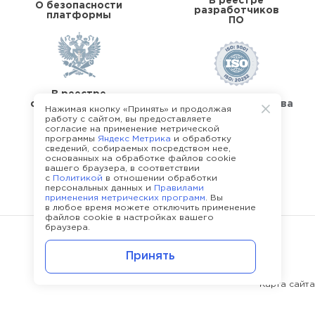
В реестре
О безопасности
разработчиков
платформы
ПО
В реестре
операторов перс.
Стандарты качества
Нажимая кнопку «Принять» и продолжая
данных
работу с сайтом, вы предоставляете
согласие на применение метрической
программы
Яндекс Метрика
и обработку
сведений, собираемых посредством нее,
основанных на обработке файлов cookie
вашего браузера, в соответствии
с
Политикой
в отношении обработки
О команде Happy Job
персональных данных и
Правилами
применения метрических программ
. Вы
в любое время можете отключить применение
файлов cookie в настройках вашего
браузера.
©
2013 - 2026.
Политика конфиденциальности
Принять
Карта сайта