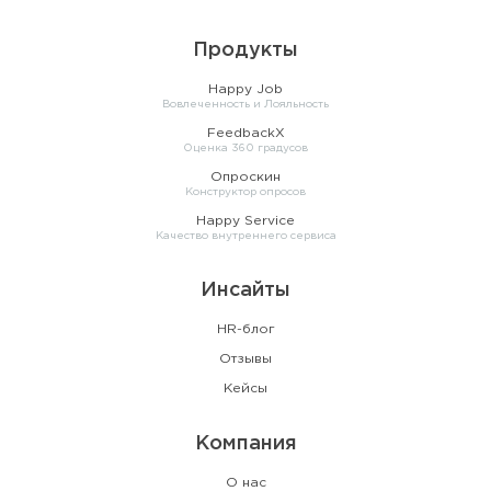
Продукты
Happy Job
Вовлеченность и Лояльность
FeedbackX
Оценка 360 градусов
Опроскин
Конструктор опросов
Happy Service
Качество внутреннего сервиса
Инсайты
HR-блог
Отзывы
Кейсы
Компания
О нас