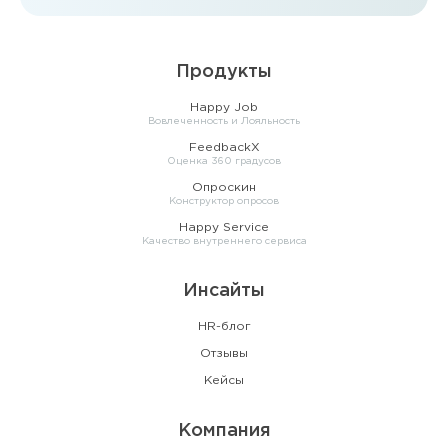
Продукты
Happy Job
Вовлеченность и Лояльность
FeedbackX
Оценка 360 градусов
Опроскин
Конструктор опросов
Happy Service
Качество внутреннего сервиса
Инсайты
HR-блог
Отзывы
Кейсы
Компания