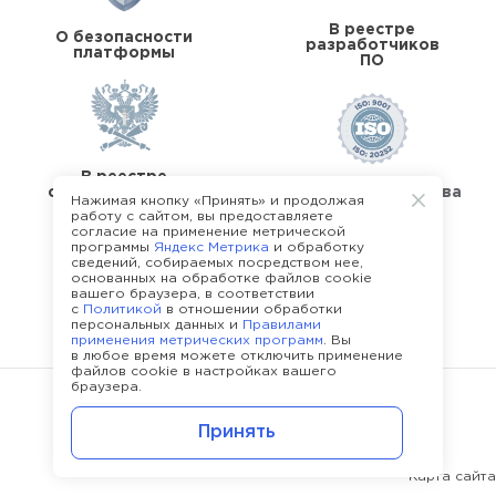
В реестре
О безопасности
разработчиков
платформы
ПО
В реестре
операторов перс.
Стандарты качества
Нажимая кнопку «Принять» и продолжая
данных
работу с сайтом, вы предоставляете
согласие на применение метрической
программы
Яндекс Метрика
и обработку
сведений, собираемых посредством нее,
основанных на обработке файлов cookie
вашего браузера, в соответствии
с
Политикой
в отношении обработки
О команде Happy Job
персональных данных и
Правилами
применения метрических программ
. Вы
в любое время можете отключить применение
файлов cookie в настройках вашего
браузера.
©
2013 - 2026.
Политика конфиденциальности
Принять
Карта сайта