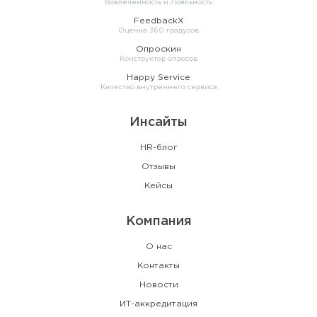
Вовлеченность и Лояльность
FeedbackX
Оценка 360 градусов
Опроскин
Конструктор опросов
Happy Service
Качество внутреннего сервиса
Инсайты
HR-блог
Отзывы
Кейсы
Компания
О нас
Контакты
Новости
ИТ-аккредитация