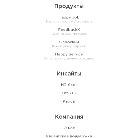
Продукты
Happy Job
Вовлеченность и Лояльность
FeedbackX
Оценка 360 градусов
Опроскин
Конструктор опросов
Happy Service
Качество внутреннего сервиса
Инсайты
HR-блог
Отзывы
Кейсы
Компания
О нас
Клиентская поддержка