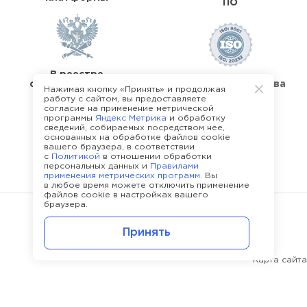
ПО
В реестре
операторов перс.
Стандарты качества
Нажимая кнопку «Принять» и продолжая
данных
работу с сайтом, вы предоставляете
согласие на применение метрической
программы
Яндекс Метрика
и обработку
сведений, собираемых посредством нее,
основанных на обработке файлов cookie
вашего браузера, в соответствии
с
Политикой
в отношении обработки
О команде Happy Job
персональных данных и
Правилами
применения метрических программ
. Вы
в любое время можете отключить применение
файлов cookie в настройках вашего
браузера.
©
2013 - 2026.
Политика конфиденциальности
Принять
Карта сайта