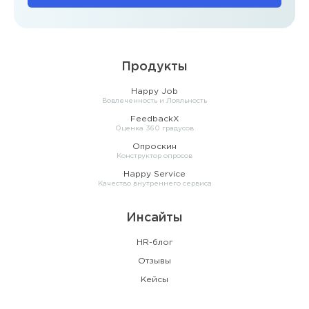
Продукты
Happy Job
Вовлеченность и Лояльность
FeedbackX
Оценка 360 градусов
Опроскин
Конструктор опросов
Happy Service
Качество внутреннего сервиса
Инсайты
HR-блог
Отзывы
Кейсы