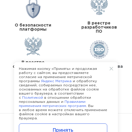
В реестре
О безопасности
разработчиков
платформы
ПО
В реестре
операторов перс.
Стандарты качества
Нажимая кнопку «Принять» и продолжая
данных
работу с сайтом, вы предоставляете
согласие на применение метрической
программы
Яндекс Метрика
и обработку
сведений, собираемых посредством нее,
основанных на обработке файлов cookie
вашего браузера, в соответствии
с
Политикой
в отношении обработки
О команде Happy Job
персональных данных и
Правилами
применения метрических программ
. Вы
в любое время можете отключить применение
файлов cookie в настройках вашего
браузера.
©
2013 - 2026.
Политика конфиденциальности
Принять