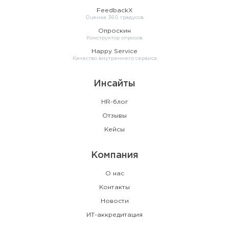
FeedbackX
Оценка 360 градусов
Опроскин
Конструктор опросов
Happy Service
Качество внутреннего сервиса
Инсайты
HR-блог
Отзывы
Кейсы
Компания
О нас
Контакты
Новости
ИТ-аккредитация