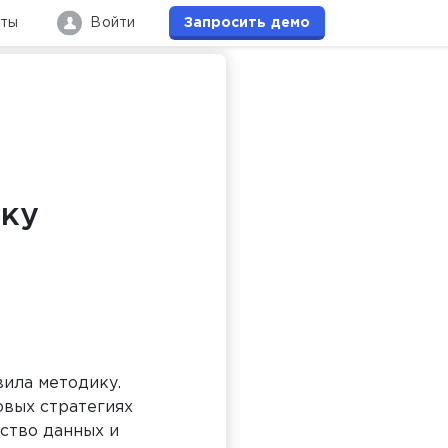
кты
Войти
Запросить
демо
ику
вила методику.
овых стратегиях
ство данных и