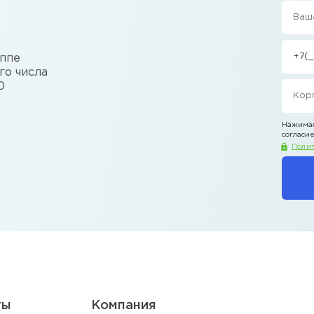
уппе
го числа
0
Нажимая
согласие
Полит
ты
Компания