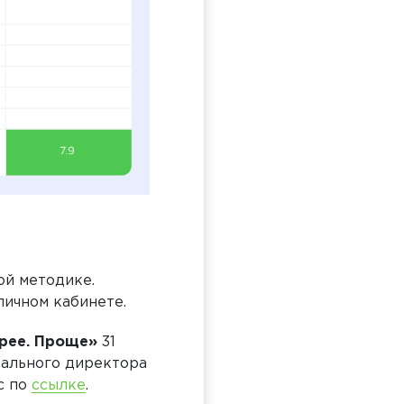
ой методике.
ичном кабинете.
трее. Проще»
31
ерального директора
с по
ссылке
.