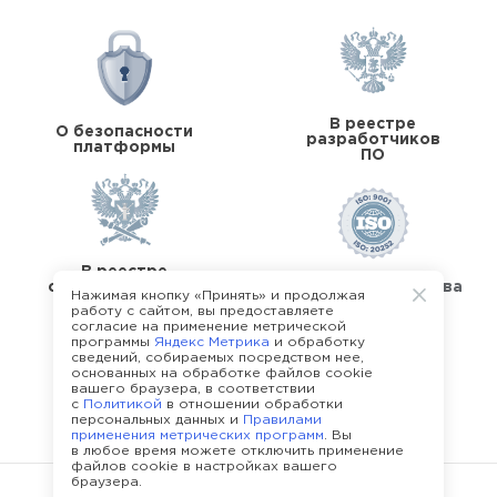
В реестре
О безопасности
разработчиков
платформы
ПО
В реестре
операторов перс.
Стандарты качества
Нажимая кнопку «Принять» и продолжая
данных
работу с сайтом, вы предоставляете
согласие на применение метрической
программы
Яндекс Метрика
и обработку
сведений, собираемых посредством нее,
основанных на обработке файлов cookie
вашего браузера, в соответствии
с
Политикой
в отношении обработки
О команде Happy Job
персональных данных и
Правилами
применения метрических программ
. Вы
в любое время можете отключить применение
файлов cookie в настройках вашего
браузера.