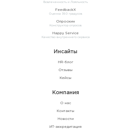
Вовлеченность и Лояльность
FeedbackX
Оценка 360 градусов
Опроскин
Конструктор опросов
Happy Service
Качество внутреннего сервиса
Инсайты
HR-блог
Отзывы
Кейсы
Компания
О нас
Контакты
Новости
ИТ-аккредитация