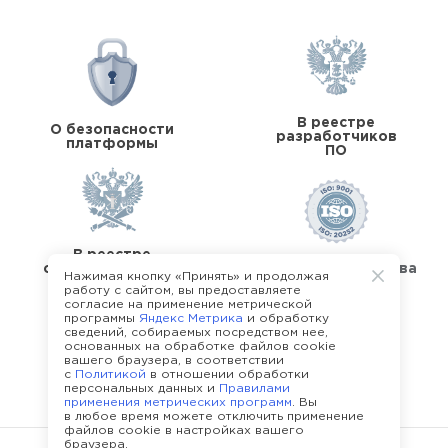
В реестре
О безопасности
разработчиков
платформы
ПО
В реестре
операторов перс.
Стандарты качества
Нажимая кнопку «Принять» и продолжая
данных
работу с сайтом, вы предоставляете
согласие на применение метрической
программы
Яндекс Метрика
и обработку
сведений, собираемых посредством нее,
основанных на обработке файлов cookie
вашего браузера, в соответствии
с
Политикой
в отношении обработки
О команде Happy Job
персональных данных и
Правилами
применения метрических программ
. Вы
в любое время можете отключить применение
файлов cookie в настройках вашего
браузера.