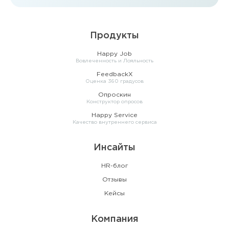
Продукты
Happy Job
Вовлеченность и Лояльность
FeedbackX
Оценка 360 градусов
Опроскин
Конструктор опросов
Happy Service
Качество внутреннего сервиса
Инсайты
HR-блог
Отзывы
Кейсы
Компания