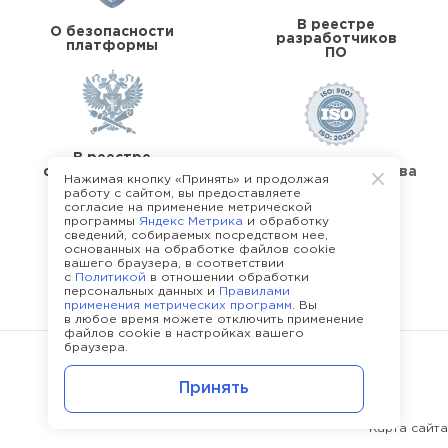
В реестре
О безопасности
разработчиков
платформы
ПО
В реестре
операторов перс.
Стандарты качества
Нажимая кнопку «Принять» и продолжая
данных
работу с сайтом, вы предоставляете
согласие на применение метрической
программы
Яндекс Метрика
и обработку
сведений, собираемых посредством нее,
основанных на обработке файлов cookie
вашего браузера, в соответствии
с
Политикой
в отношении обработки
О команде Happy Job
персональных данных и
Правилами
применения метрических программ
. Вы
в любое время можете отключить применение
файлов cookie в настройках вашего
браузера.
©
2013 - 2026.
Политика конфиденциальности
Принять
Карта сайта