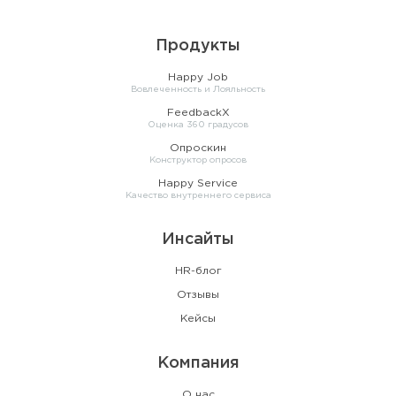
Продукты
Happy Job
Вовлеченность и Лояльность
FeedbackX
Оценка 360 градусов
Опроскин
Конструктор опросов
Happy Service
Качество внутреннего сервиса
Инсайты
HR-блог
Отзывы
Кейсы
Компания
О нас