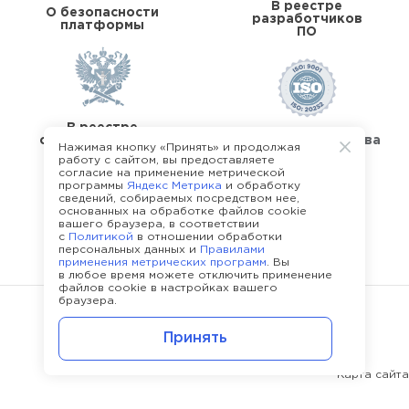
В реестре
О безопасности
разработчиков
платформы
ПО
В реестре
операторов перс.
Стандарты качества
Нажимая кнопку «Принять» и продолжая
данных
работу с сайтом, вы предоставляете
согласие на применение метрической
программы
Яндекс Метрика
и обработку
сведений, собираемых посредством нее,
основанных на обработке файлов cookie
вашего браузера, в соответствии
с
Политикой
в отношении обработки
О команде Happy Job
персональных данных и
Правилами
применения метрических программ
. Вы
в любое время можете отключить применение
файлов cookie в настройках вашего
браузера.
©
2013 - 2026.
Политика конфиденциальности
Принять
Карта сайта