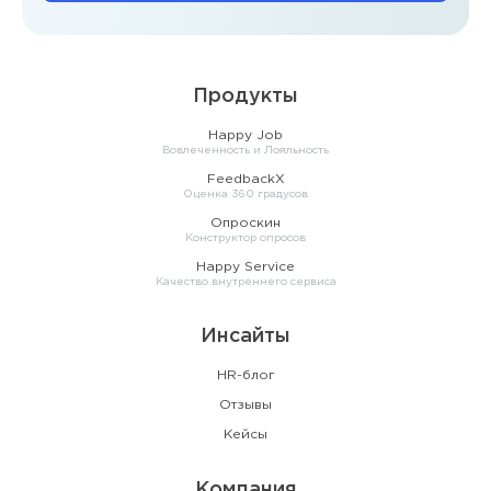
Продукты
Happy Job
Вовлеченность и Лояльность
FeedbackX
Оценка 360 градусов
Опроскин
Конструктор опросов
Happy Service
Качество внутреннего сервиса
Инсайты
HR-блог
Отзывы
Кейсы
Компания