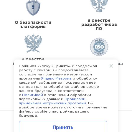
В реестре
О безопасности
разработчиков
платформы
ПО
В реестре
операторов перс.
Стандарты качества
Нажимая кнопку «Принять» и продолжая
данных
работу с сайтом, вы предоставляете
согласие на применение метрической
программы
Яндекс Метрика
и обработку
сведений, собираемых посредством нее,
основанных на обработке файлов cookie
вашего браузера, в соответствии
с
Политикой
в отношении обработки
О команде Happy Job
персональных данных и
Правилами
применения метрических программ
. Вы
в любое время можете отключить применение
файлов cookie в настройках вашего
браузера.
©
2013 - 2026.
Политика конфиденциальности
Принять