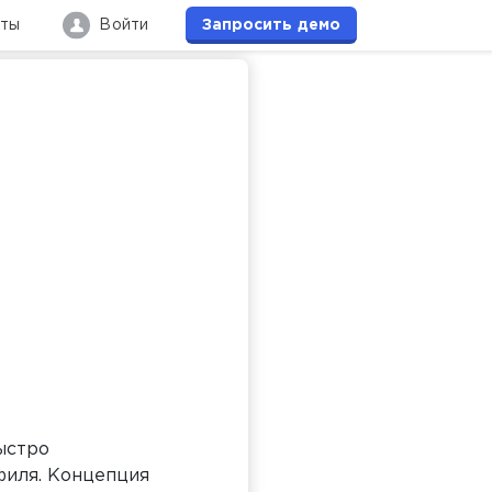
кты
Войти
Запросить
демо
ыстро
филя. Концепция