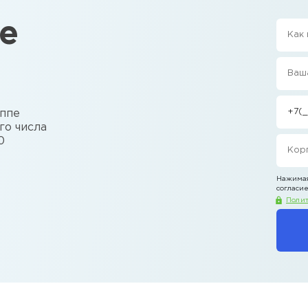
е
уппе
го числа
0
Нажимая
согласие
Полит