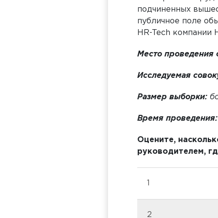
подчиненных вышес
публичное поле обы
HR-Tech компании 
Место проведения 
Исследуемая совок
Размер выборки:
б
Время проведения:
Оцените, насколь
руководителем, где
1
2