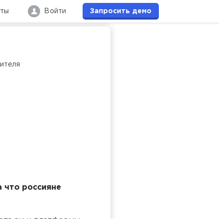
кты
Войти
Запросить
демо
дителя
а что россияне