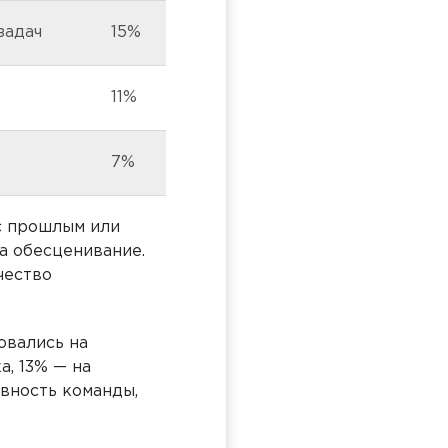
задач
15%
11%
7%
с прошлым или
а обесценивание.
чество
овались на
а, 13% — на
ивность команды,