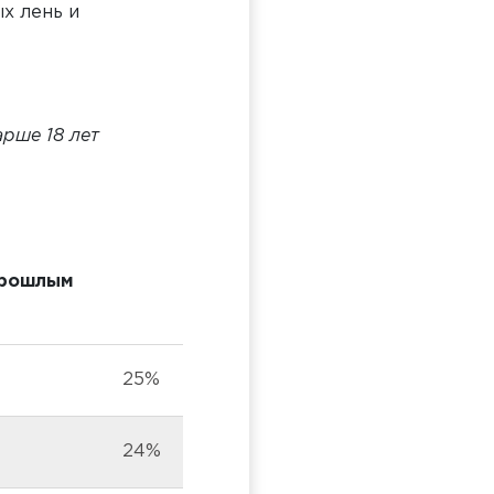
х лень и
арше 18 лет
прошлым
25%
24%