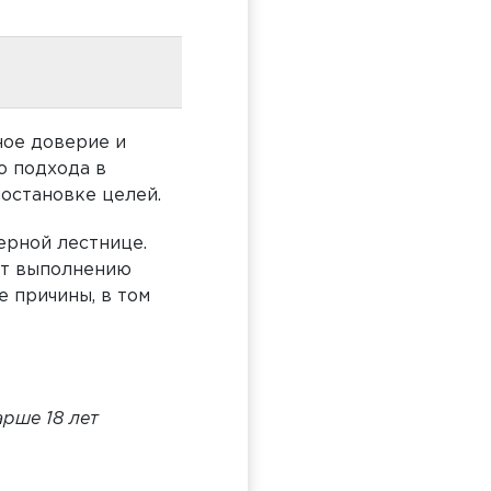
ное доверие и
о подхода в
постановке целей.
ерной лестнице.
ют выполнению
е причины, в том
арше 18 лет