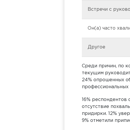
Встречи с руков
Он(а) часто хва
Другое
Среди причин, по 
текущим руководит
24% опрошенных об
профессиональных 
16% респондентов с
отсутствие похвалы
придирки. 12% увер
9% отметили припис