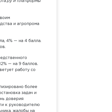
бота.ру и платформы
своим
дства и агропрома
а, 4% — на 4 балла.
ов.
редственного
12% — на 9 баллов.
ветует работу со
ализировано более
остановка задач и
ень доверия
ти к руководителю
ьника, жалобы на