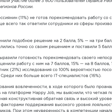
няли участие более 3 600 пользователей сервиса Ра
регионов России.
сиянин (11%) не готов порекомендовать работу со 
ще всего так ответили сотрудники из сферы произво
или подобное решение на 2 балла, 5% — на три балл
лились точно со своим решением и поставили 5 балл
ыразили готовность порекомендовать своего непос
енили работу с ним на 7 баллов, 15% — на 8 баллов, 
ник (21%) исследования со 100% вероятностью посо
 Среди них больше всего IT-специалистов (16%).
ования вовлеченности, в ходе которого было проан
на платформе Happy Job, мы выяснили, что четкая п
ная конструктивная обратная связь и высокий уров
 факторами поддержания высокого уровня лояльнос
иков. При этом неуверенность в компетенции начал