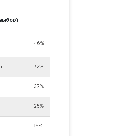
 выбор)
46%
д
32%
27%
25%
16%