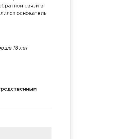
братной связи в
елился основатель
арше 18 лет
осредственным