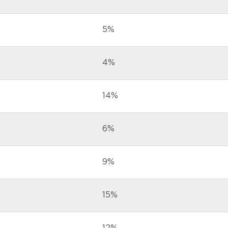
5%
4%
14%
6%
9%
15%