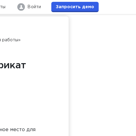
кты
Войти
Запросить
демо
я работы»
фикат
ное место для