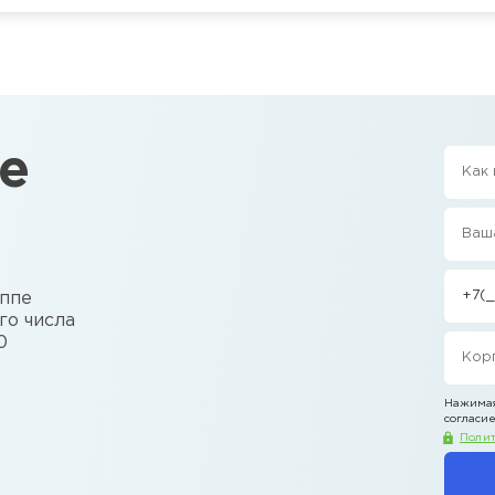
е
уппе
го числа
0
Нажимая
согласие
Полит