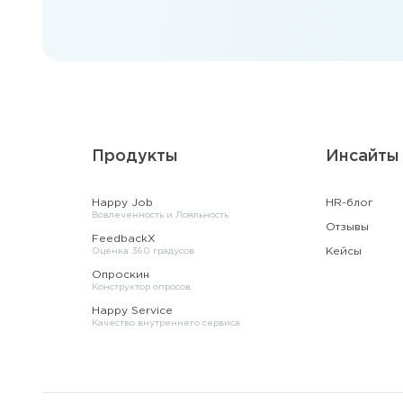
Продукты
Инсайты
Happy Job
HR-блог
Вовлеченность и Лояльность
Отзывы
FeedbackX
Кейсы
Оценка 360 градусов
Опроскин
Конструктор опросов
Happy Service
Качество внутреннего сервиса