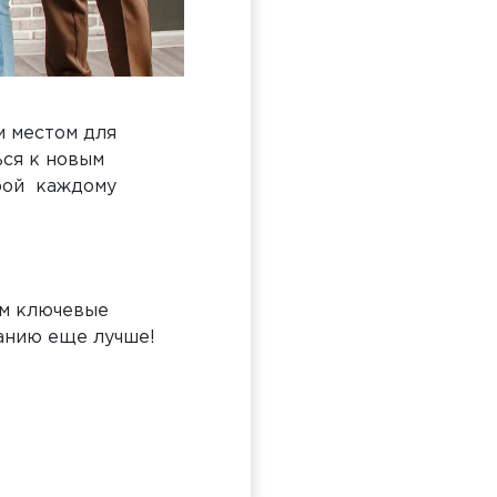
м местом для
ься к новым
орой каждому
им ключевые
панию еще лучше!