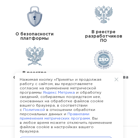
В реестре
О безопасности
разработчиков
платформы
ПО
В реестре
операторов перс.
Стандарты качества
Нажимая кнопку «Принять» и продолжая
данных
работу с сайтом, вы предоставляете
согласие на применение метрической
программы
Яндекс Метрика
и обработку
сведений, собираемых посредством нее,
основанных на обработке файлов cookie
вашего браузера, в соответствии
с
Политикой
в отношении обработки
О команде Happy Job
персональных данных и
Правилами
применения метрических программ
. Вы
в любое время можете отключить применение
файлов cookie в настройках вашего
браузера.