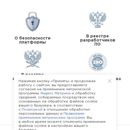
В реестре
О безопасности
разработчиков
платформы
ПО
В реестре
операторов перс.
Стандарты качества
Нажимая кнопку «Принять» и продолжая
данных
работу с сайтом, вы предоставляете
согласие на применение метрической
программы
Яндекс Метрика
и обработку
сведений, собираемых посредством нее,
основанных на обработке файлов cookie
вашего браузера, в соответствии
с
Политикой
в отношении обработки
О команде Happy Job
персональных данных и
Правилами
применения метрических программ
. Вы
в любое время можете отключить применение
файлов cookie в настройках вашего
браузера.