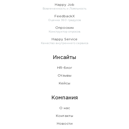
Happy Job
Вовлеченность и Лояльность
FeedbackX
Оценка 360 градусов
Опроскин
Конструктор опросов
Happy Service
Качество внутреннего сервиса
Инсайты
HR-блог
Отзывы
Кейсы
Компания
О нас
Контакты
Новости