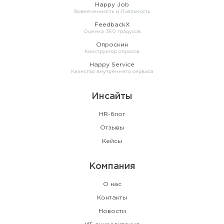
Happy Job
Вовлеченность и Лояльность
FeedbackX
Оценка 360 градусов
Опроскин
Конструктор опросов
Happy Service
Качество внутреннего сервиса
Инсайты
HR-блог
Отзывы
Кейсы
Компания
О нас
Контакты
Новости