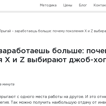
Методика
Цены
Блог
Конта
Прыгай – заработаешь больше: почему поколения X и Z выбир
 заработаешь больше: поче
я X и Z выбирают джоб-хо
та минута
рыгают с одного места работы на другое. И это отн
егия. Так можно получить наибольшую отдачу от инв