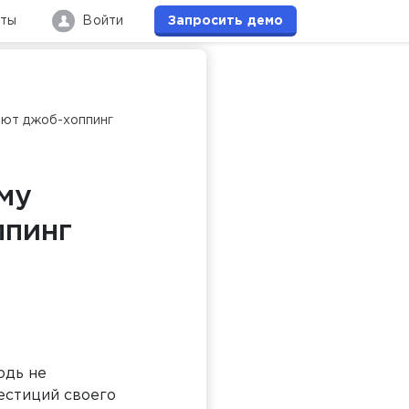
кты
Войти
Запросить
демо
ают джоб-хоппинг
му
ппинг
юдь не
естиций своего