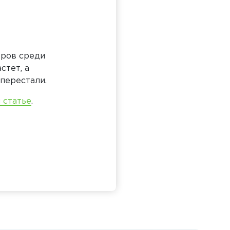
еров среди
стет, а
перестали.
 статье
.