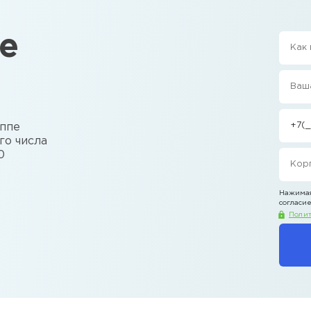
е
уппе
го числа
0
Нажимая
согласие
Полит