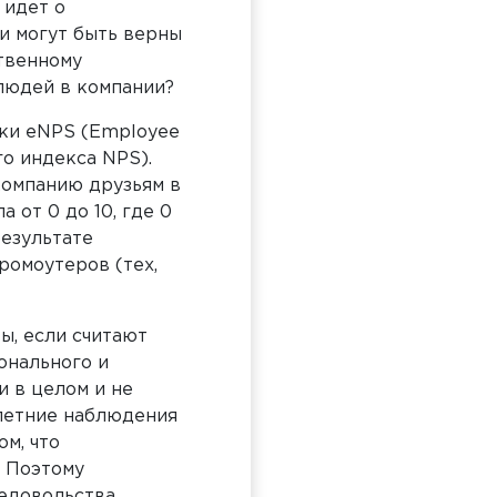
 идет о
и могут быть верны
ственному
людей в компании?
ки eNPS (Employee
го индекса NPS).
компанию друзьям в
 от 0 до 10, где 0
результате
ромоутеров (тех,
ы, если считают
онального и
 в целом и не
летние наблюдения
ом, что
. Поэтому
недовольства