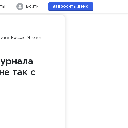
кты
Войти
Запросить
демо
view Россия. Что не так с лояльностью ваших сотрудников
журнала
не так с