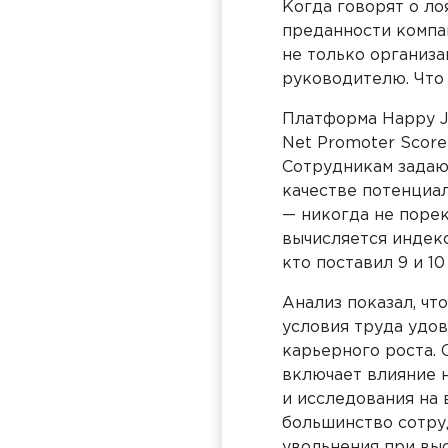
Когда говорят о ло
преданности компан
не только организа
руководителю. Что
Платформа Happy J
Net Promoter Score
Сотрудникам задаю
качестве потенциал
— никогда не порек
вычисляется индекс
кто поставил 9 и 10
Анализ показал, чт
условия труда удо
карьерного роста.
включает влияние 
и исследования на 
большинство сотруд
увольнения при вы