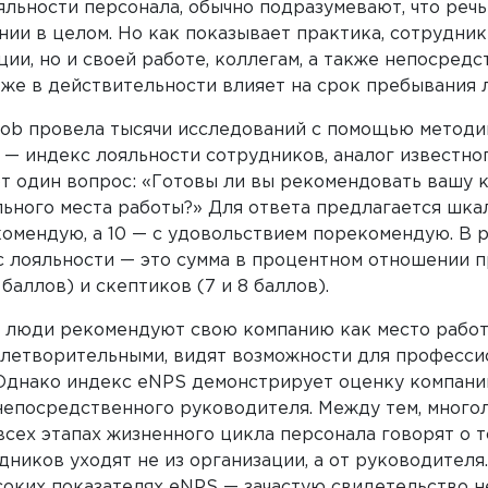
яльности персонала, обычно подразумевают, что речь
ии в целом. Но как показывает практика, сотрудник
ции, но и своей работе, коллегам, а также непосред
 же в действительности влияет на срок пребывания 
ob провела тысячи исследований c помощью методи
 — индекс лояльности сотрудников, аналог известно
т один вопрос: «Готовы ли вы рекомендовать вашу 
ьного места работы?» Для ответа предлагается шкала
омендую, а 10 — с удовольствием порекомендую. В 
 лояльности — это сумма в процентном отношении п
 баллов) и скептиков (7 и 8 баллов).
о люди рекомендуют свою компанию как место работ
влетворительными, видят возможности для професси
 Однако индекс eNPS демонстрирует оценку компании
непосредственного руководителя. Между тем, много
всех этапах жизненного цикла персонала говорят о т
ников уходят не из организации, а от руководителя
соких показателях eNPS — зачастую свидетельство 