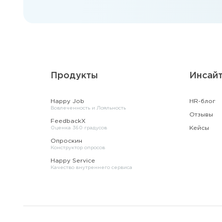
Продукты
Инсай
Happy Job
HR-блог
Вовлеченность и Лояльность
Отзывы
FeedbackX
Кейсы
Оценка 360 градусов
Опроскин
Конструктор опросов
Happy Service
Качество внутреннего сервиса