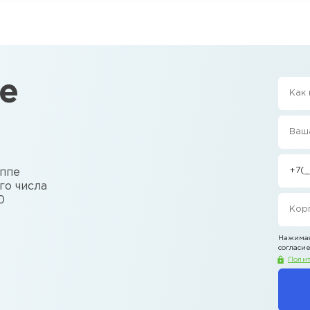
е
уппе
го числа
0
Нажимая
согласие
Полит