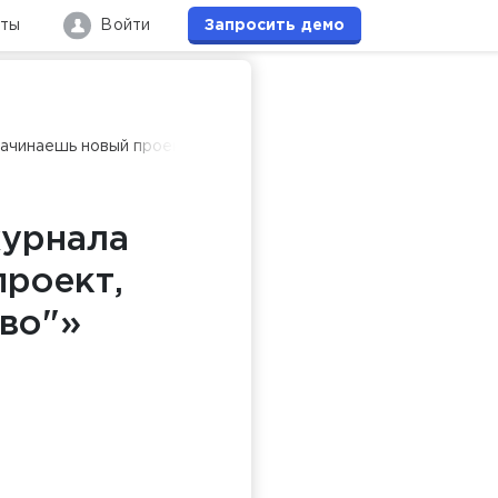
кты
Войти
Запросить
демо
ачинаешь новый проект, важно иметь "нечестное преимущест
журнала
роект,
во"»