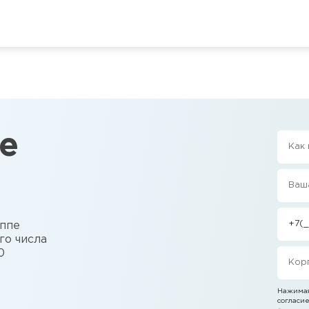
е
уппе
го числа
0
Нажимая
согласие