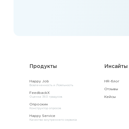
Продукты
Инсайты
Happy Job
HR-блог
Вовлеченность и Лояльность
Отзывы
FeedbackX
Кейсы
Оценка 360 градусов
Опроскин
Конструктор опросов
Happy Service
Качество внутреннего сервиса