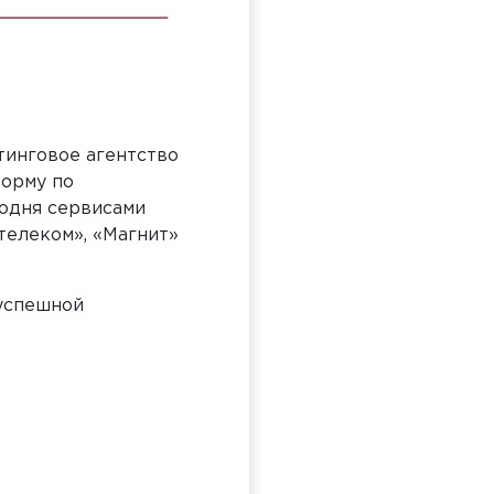
тинговое агентство
форму по
годня сервисами
телеком», «Магнит»
 успешной