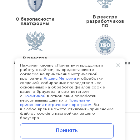
В реестре
О безопасности
разработчиков
платформы
ПО
В реестре
операторов перс.
Стандарты качества
Нажимая кнопку «Принять» и продолжая
данных
работу с сайтом, вы предоставляете
согласие на применение метрической
программы
Яндекс Метрика
и обработку
сведений, собираемых посредством нее,
основанных на обработке файлов cookie
вашего браузера, в соответствии
с
Политикой
в отношении обработки
О команде Happy Job
персональных данных и
Правилами
применения метрических программ
. Вы
в любое время можете отключить применение
файлов cookie в настройках вашего
браузера.
©
2013 - 2026.
Политика конфиденциальности
Принять