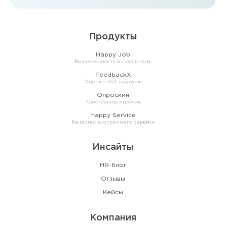
Продукты
Happy Job
Вовлеченность и Лояльность
FeedbackX
Оценка 360 градусов
Опроскин
Конструктор опросов
Happy Service
Качество внутреннего сервиса
Инсайты
HR-блог
Отзывы
Кейсы
Компания