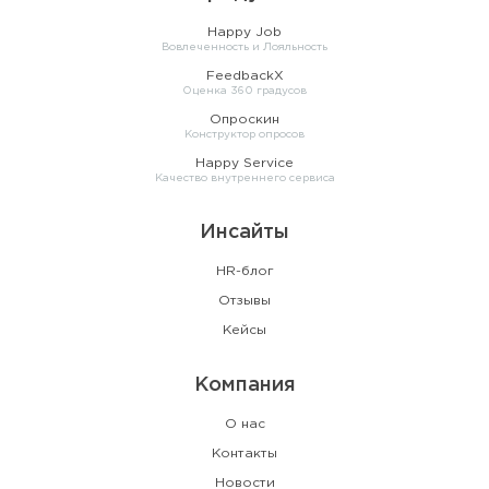
Happy Job
Вовлеченность и Лояльность
FeedbackX
Оценка 360 градусов
Опроскин
Конструктор опросов
Happy Service
Качество внутреннего сервиса
Инсайты
HR-блог
Отзывы
Кейсы
Компания
О нас
Контакты
Новости