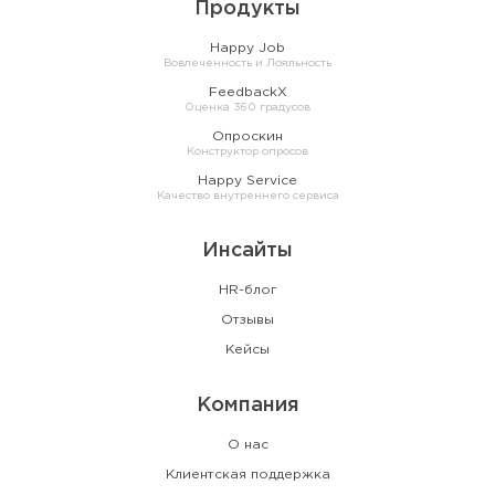
Продукты
Happy Job
Вовлеченность и Лояльность
FeedbackX
Оценка 360 градусов
Опроскин
Конструктор опросов
Happy Service
Качество внутреннего сервиса
Инсайты
HR-блог
Отзывы
Кейсы
Компания
О нас
Клиентская поддержка