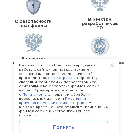
В реестре
О безопасности
разработчиков
платформы
ПО
В реестре
операторов перс.
Стандарты качества
Нажимая кнопку «Принять» и продолжая
данных
работу с сайтом, вы предоставляете
согласие на применение метрической
программы
Яндекс Метрика
и обработку
сведений, собираемых посредством нее,
основанных на обработке файлов cookie
вашего браузера, в соответствии
с
Политикой
в отношении обработки
О команде Happy Job
персональных данных и
Правилами
применения метрических программ
. Вы
в любое время можете отключить применение
файлов cookie в настройках вашего
браузера.
©
2013 - 2026.
Политика конфиденциальности
Принять