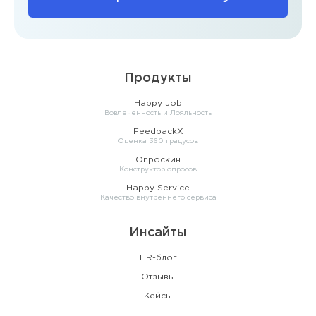
Продукты
Happy Job
Вовлеченность и Лояльность
FeedbackX
Оценка 360 градусов
Опроскин
Конструктор опросов
Happy Service
Качество внутреннего сервиса
Инсайты
HR-блог
Отзывы
Кейсы