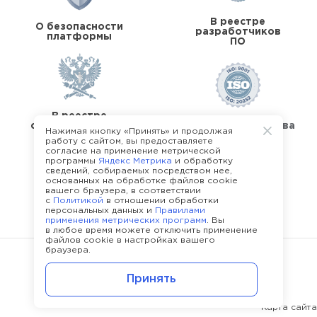
В реестре
О безопасности
разработчиков
платформы
ПО
В реестре
операторов перс.
Стандарты качества
Нажимая кнопку «Принять» и продолжая
данных
работу с сайтом, вы предоставляете
согласие на применение метрической
программы
Яндекс Метрика
и обработку
сведений, собираемых посредством нее,
основанных на обработке файлов cookie
вашего браузера, в соответствии
с
Политикой
в отношении обработки
О команде Happy Job
персональных данных и
Правилами
применения метрических программ
. Вы
в любое время можете отключить применение
файлов cookie в настройках вашего
браузера.
©
2013 - 2026.
Политика конфиденциальности
Принять
Карта сайта