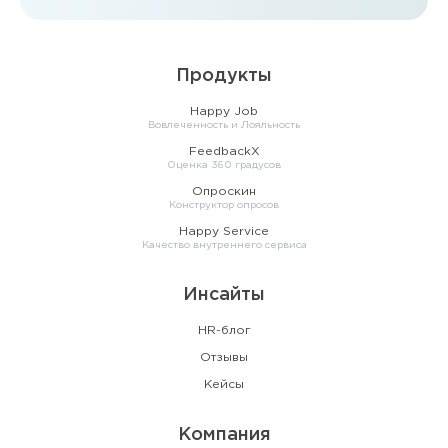
Продукты
Happy Job
Вовлеченность и Лояльность
FeedbackX
Оценка 360 градусов
Опроскин
Конструктор опросов
Happy Service
Качество внутреннего сервиса
Инсайты
HR-блог
Отзывы
Кейсы
Компания