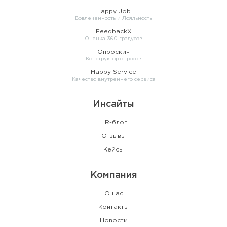
Happy Job
Вовлеченность и Лояльность
FeedbackX
Оценка 360 градусов
Опроскин
Конструктор опросов
Happy Service
Качество внутреннего сервиса
Инсайты
HR-блог
Отзывы
Кейсы
Компания
О нас
Контакты
Новости