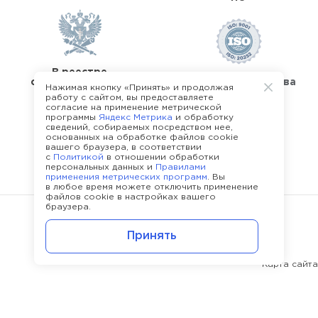
В реестре
операторов перс.
Стандарты качества
Нажимая кнопку «Принять» и продолжая
данных
работу с сайтом, вы предоставляете
согласие на применение метрической
программы
Яндекс Метрика
и обработку
сведений, собираемых посредством нее,
основанных на обработке файлов cookie
вашего браузера, в соответствии
с
Политикой
в отношении обработки
О команде Happy Job
персональных данных и
Правилами
применения метрических программ
. Вы
в любое время можете отключить применение
файлов cookie в настройках вашего
браузера.
©
2013 - 2026.
Политика конфиденциальности
Принять
Карта сайта