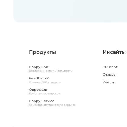
Продукты
Инсайты
Happy Job
HR-блог
Вовлеченность и Лояльность
Отзывы
FeedbackX
Кейсы
Оценка 360 градусов
Опроскин
Конструктор опросов
Happy Service
Качество внутреннего сервиса