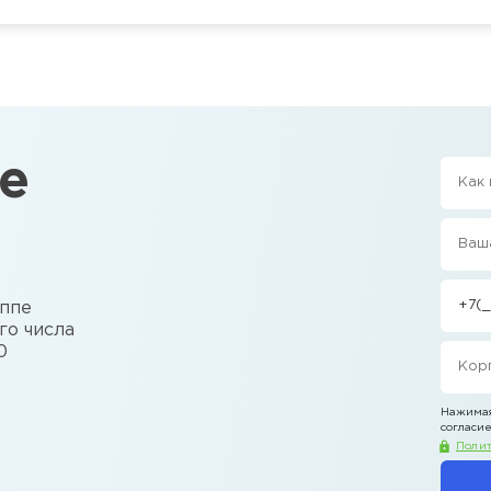
е
уппе
го числа
0
Нажимая
согласие
Полит