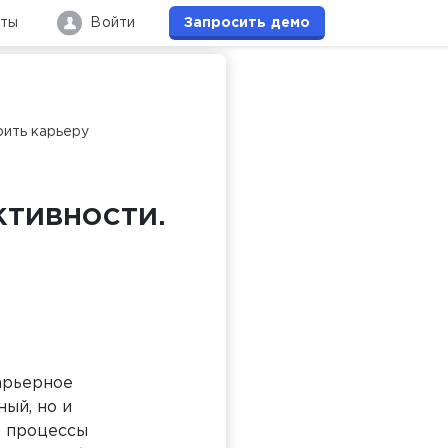
кты
Войти
Запросить
демо
оить карьеру
ктивности.
арьерное
ый, но и
ь процессы